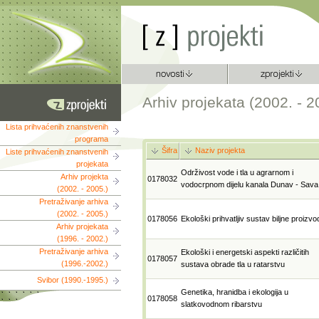
Arhiv projekata (2002. - 2
Lista prihvaćenih znanstvenih
programa
Šifra
Naziv projekta
Liste prihvaćenih znanstvenih
projekata
Održivost vode i tla u agrarnom i
Arhiv projekta
0178032
vodocrpnom dijelu kanala Dunav - Sava
(2002. - 2005.)
Pretraživanje arhiva
(2002. - 2005.)
0178056
Ekološki prihvatljiv sustav biljne proizvo
Arhiv projekata
(1996. - 2002.)
Pretraživanje arhiva
Ekološki i energetski aspekti različitih
0178057
(1996.-2002.)
sustava obrade tla u ratarstvu
Svibor (1990.-1995.)
Genetika, hranidba i ekologija u
0178058
slatkovodnom ribarstvu