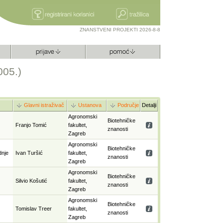
ZNANSTVENI PROJEKTI 2026-8-8
005.)
Glavni istraživač
Ustanova
Područje
Detalji
Agronomski
Biotehničke
Franjo Tomić
fakultet,
znanosti
Zagreb
Agronomski
Biotehničke
dnje
Ivan Turšić
fakultet,
znanosti
Zagreb
Agronomski
Biotehničke
Silvio Košutić
fakultet,
znanosti
Zagreb
Agronomski
Biotehničke
Tomislav Treer
fakultet,
znanosti
Zagreb