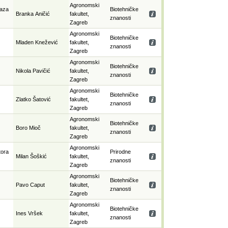
Agronomski
raza
Biotehničke
Branka Aničić
fakultet,
znanosti
Zagreb
Agronomski
Biotehničke
Mladen Knežević
fakultet,
znanosti
Zagreb
Agronomski
Biotehničke
Nikola Pavičić
fakultet,
znanosti
Zagreb
Agronomski
Biotehničke
Zlatko Šatović
fakultet,
znanosti
Zagreb
Agronomski
Biotehničke
Boro Mioč
fakultet,
znanosti
Zagreb
Agronomski
tora
Prirodne
Milan Šoškić
fakultet,
znanosti
Zagreb
Agronomski
Biotehničke
Pavo Caput
fakultet,
znanosti
Zagreb
Agronomski
Biotehničke
Ines Vršek
fakultet,
znanosti
Zagreb