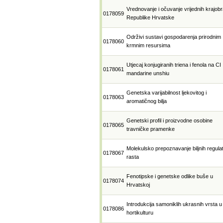
Vrednovanje i očuvanje vrijednih krajob
0178059
Republike Hrvatske
Održivi sustavi gospodarenja prirodnim
0178060
krmnim resursima
Utjecaj konjugiranih triena i fenola na CI
0178061
mandarine unshiu
Genetska varijabilnost ljekovitog i
0178063
aromatičnog bilja
Genetski profil i proizvodne osobine
0178065
travničke pramenke
Molekulsko prepoznavanje biljnih regula
0178067
rasta
Fenotipske i genetske odlike buše u
0178074
Hrvatskoj
Introdukcija samoniklih ukrasnih vrsta u
0178086
hortikulturu