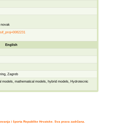
 novak
a?sif_proj=0082231
English
ering, Zagreb
eal models, mathematical models, hybrid models, Hydrotecnic
ovanja i športa Republike Hrvatske. Sva prava zadržana.