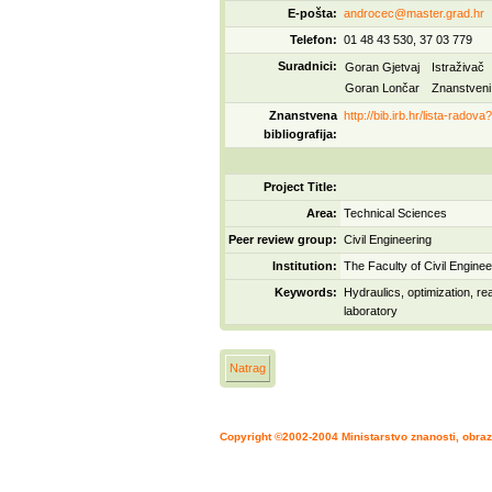
E-pošta:
androcec@master.grad.hr
Telefon:
01 48 43 530, 37 03 779
Suradnici:
Goran Gjetvaj
Istraživač
Goran Lončar
Znanstveni
Znanstvena
http://bib.irb.hr/lista-radov
bibliografija:
Project Title:
Area:
Technical Sciences
Peer review group:
Civil Engineering
Institution:
The Faculty of Civil Engine
Keywords:
Hydraulics, optimization, r
laboratory
Natrag
Copyright ©2002-2004 Ministarstvo znanosti, obraz