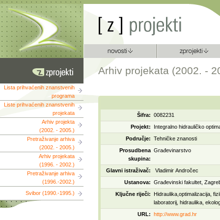
Arhiv projekata (2002. - 2
Lista prihvaćenih znanstvenih
programa
Liste prihvaćenih znanstvenih
projekata
Šifra:
0082231
Arhiv projekta
Projekt:
Integralno hidrauličko optim
(2002. - 2005.)
Područje:
Tehničke znanosti
Pretraživanje arhiva
(2002. - 2005.)
Prosudbena
Građevinarstvo
Arhiv projekata
skupina:
(1996. - 2002.)
Glavni istraživač:
Vladimir Andročec
Pretraživanje arhiva
(1996.-2002.)
Ustanova:
Građevinski fakultet, Zagr
Svibor (1990.-1995.)
Ključne riječi:
Hidraulika,optimalizacija, fi
laboratorij, hidraulika, ekolo
URL:
http://www.grad.hr