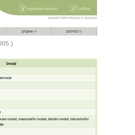
ZNANSTVENI PROJEKTI 2026-8-8
005.)
Detalji
aliziranje
eb
zikalni modeli, matematički modeli, hibridni modeli, hidrotehnički
gija