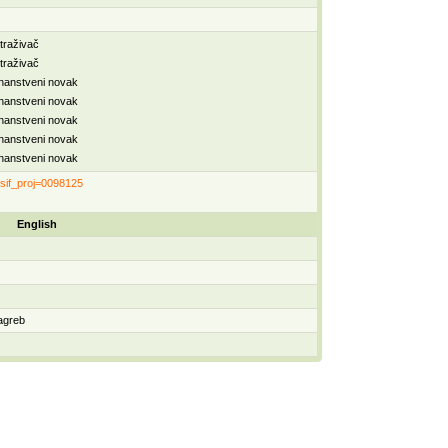
straživač
straživač
nanstveni novak
nanstveni novak
nanstveni novak
nanstveni novak
nanstveni novak
a?sif_proj=0098125
English
Zagreb