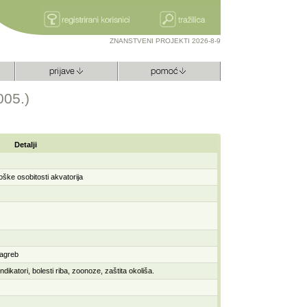
ZNANSTVENI PROJEKTI 2026-8-9
005.)
Detalji
oške osobitosti akvatorija
Zagreb
dikatori, bolesti riba, zoonoze, zaštita okoliša.