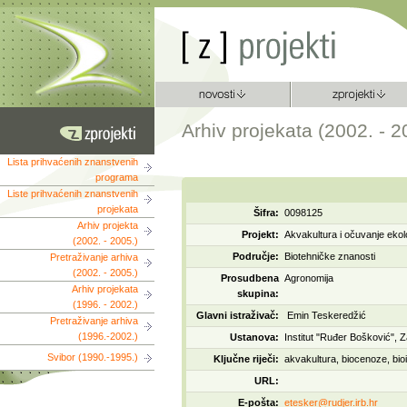
Arhiv projekata (2002. - 2
Lista prihvaćenih znanstvenih
programa
Liste prihvaćenih znanstvenih
projekata
Šifra:
0098125
Arhiv projekta
Projekt:
Akvakultura i očuvanje ekol
(2002. - 2005.)
Područje:
Biotehničke znanosti
Pretraživanje arhiva
(2002. - 2005.)
Prosudbena
Agronomija
Arhiv projekata
skupina:
(1996. - 2002.)
Glavni istraživač:
Emin Teskeredžić
Pretraživanje arhiva
(1996.-2002.)
Ustanova:
Institut "Ruđer Bošković", 
Svibor (1990.-1995.)
Ključne riječi:
akvakultura, biocenoze, bioin
URL:
E-pošta:
etesker@rudjer.irb.hr