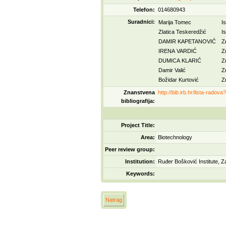
Telefon:
014680943
Suradnici:
Marija Tomec
I
Zlatica Teskeredžić
I
DAMIR KAPETANOVIĆ
Z
IRENA VARDIĆ
Z
DUMICA KLARIĆ
Z
Damir Valić
Z
Božidar Kurtović
Z
Znanstvena
http://bib.irb.hr/lista-radov
bibliografija:
Project Title:
Area:
Biotechnology
Peer review group:
Institution:
Ruđer Bošković Institute, 
Keywords:
Natrag