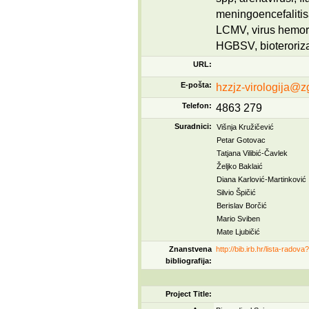
meningoencefalitisa
LCMV, virus hemor
HGBSV, bioterori
URL:
E-pošta:
hzzjz-virologija@zg
Telefon:
4863 279
Suradnici:
Višnja Kružičević
Petar Gotovac
Tatjana Vilibić-Čavlek
Željko Baklaić
Diana Karlović-Martinkovi
Silvio Špičić
Berislav Borčić
Mario Sviben
Mate Ljubičić
Znanstvena
http://bib.irb.hr/lista-radov
bibliografija:
Project Title: