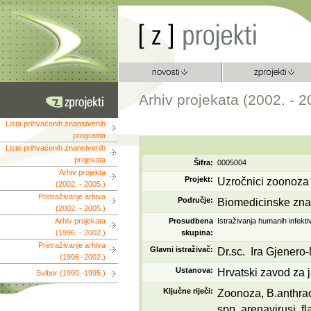
Arhiv projekata (2002. - 2
Lista prihvaćenih znanstvenih
programa
Liste prihvaćenih znanstvenih
projekata
Šifra:
0005004
Arhiv projekta
Projekt:
Uzročnici zoonoza 
(2002. - 2005.)
Pretraživanje arhiva
Područje:
Biomedicinske zna
(2002. - 2005.)
Arhiv projekata
Prosudbena
Istraživanja humanih infektiv
(1996. - 2002.)
skupina:
Pretraživanje arhiva
Glavni istraživač:
Dr.sc. Ira Gjenero
(1996.-2002.)
Ustanova:
Hrvatski zavod za 
Svibor (1990.-1995.)
Ključne riječi:
Zoonoza, B.anthraci
spp, arenavirusi, fl