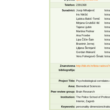
Telefon:
2391368
Suradnici:
Josip Mihaljević
Istra
Iris Nikšić
Istra
Ljubica Bakić-Tomić
Istra
Mirjana Grubišić-Ilić
Istra
Tajana Ljubin
Istra
Martina Podnar
Istra
Ana Froebe
Istra
Lipa Čičin-Šain
Istra
Branimir Jernej
Istra
Ljiljana Škrinjarić
Istra
Gordan Makarić
Istra
Vera Folnegović-Šmalc
Istra
Znanstvena
http://bib.irb.hr/lista-rado
bibliografija:
Project Title:
Psychobiological correlates
Area:
Biomedical Sciences
Peer review group:
Brain Research
Institution:
The Police School of Profess
Interior, Zagreb
Keywords:
personality dimensions/trait