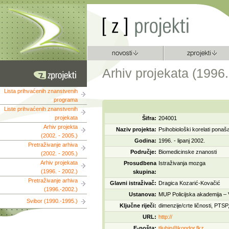
Arhiv projekata (1996.
Lista prihvaćenih znanstvenih
programa
Liste prihvaćenih znanstvenih
projekata
Šifra:
204001
Arhiv projekta
Naziv projekta:
Psihobiološki korelati ponaša
(2002. - 2005.)
Godina:
1996. - lipanj 2002.
Pretraživanje arhiva
Područje:
Biomedicinske znanosti
(2002. - 2005.)
Arhiv projekata
Prosudbena
Istraživanja mozga
(1996. - 2002.)
skupina:
Pretraživanje arhiva
Glavni istraživač:
Dragica Kozarić-Kovačić
(1996.-2002.)
Ustanova:
MUP Policijska akademija – 
Svibor (1990.-1995.)
Ključne riječi:
dimenzije/crte ličnosti, PTSP
URL:
http://
E-pošta:
tljubin@kondor.fkz